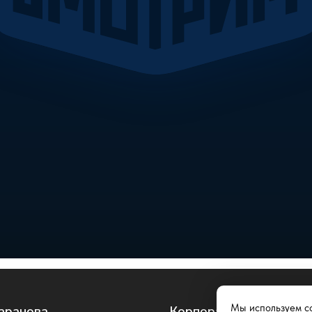
Мы используем co
аранова
Корпоративное обучен