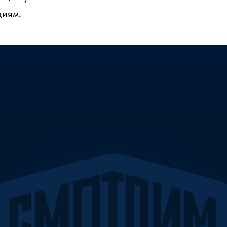
циям.