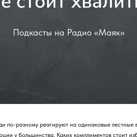
не стоит хвали
Подкасты на Радио «Маяк»
юди по-разному реагируют на одинаковые лестные 
ции у большинства. Каких комплиментов стоит изб