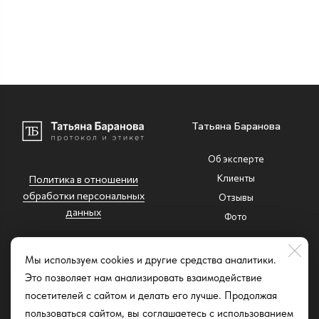
Татьяна Баранова
Об эксперте
Клиенты
Политика в отношении
обработки персональных
Отзывы
данных
Фото
Корпоративное обучение
Мы используем cookies и другие средства аналитики.
Это позволяет нам анализировать взаимодействие
Основы этикета
expert@protokol-etiket.ru
посетителей с сайтом и делать его лучше. Продолжая
Культура коммуникации.
пользоваться сайтом, вы соглашаетесь с использованием
Речевой этикет